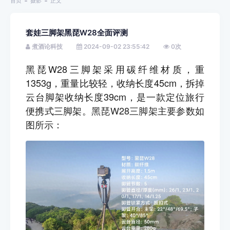
首页
摄影
正文
套娃三脚架黑琵W28全面评测
煮酒论科技
2024-09-02 23:55:42
0
次
黑琵W28三脚架采用碳纤维材质，重
1353g，重量比较轻，收纳长度45cm，拆掉
云台脚架收纳长度39cm，是一款定位旅行
便携式三脚架。
黑琵W28三脚架主要参数如
图所示：