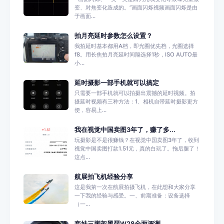
变、对焦变化造成的。”画面闪烁视频画面闪烁是由
于画面...
拍月亮延时参数怎么设置？
我拍延时基本都用A档，即光圈优先档，光圈选择
f8。用长焦拍月亮延时间隔选择1秒，ISO AUTO最
小...
延时摄影一部手机就可以搞定
只需要一部手机就可以拍摄出震撼的延时视频。拍
摄延时视频有三种方法：1、相机自带延时摄影更方
便，容易上...
我在视觉中国卖图3年了，赚了多...
玩摄影是不是很赚钱？在视觉中国卖图3年了，收到
视觉中国卖图打款1.51元，真的白玩了。拖后腿了！
这点...
航展拍飞机经验分享
这是我第一次在航展拍摄飞机，在此想和大家分享
一下我的经验与感受。一、前期准备：设备选择
（一...
套娃三脚架黑琵W28全面评测