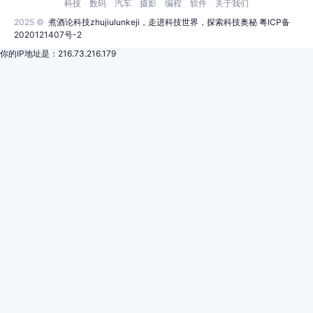
科技
数码
汽车
摄影
编程
软件
关于我们
2025 ©
煮酒论科技zhujiulunkeji，走进科技世界，探索科技奥秘
粤ICP备
2020121407号-2
你的IP地址是：216.73.216.179