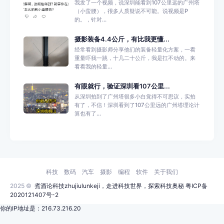
我发了一个视频，说深圳能看到107公里远的广州塔
（小蛮腰），很多人质疑说不可能。说视频是P
的。，针对...
摄影装备4.4公斤，有比我更懂...
经常看到摄影师分享他们的装备轻量化方案，一看
重量吓我一跳，十几二十公斤，我是扛不动的。来
看看我的轻量...
有眼就行，验证深圳看107公里...
从深圳拍到了广州塔很多小白觉得不可思议，实拍
有了，不信！深圳看到了107公里远的广州塔理论计
算也有了...
科技
数码
汽车
摄影
编程
软件
关于我们
2025 ©
煮酒论科技zhujiulunkeji，走进科技世界，探索科技奥秘
粤ICP备
2020121407号-2
你的IP地址是：216.73.216.20