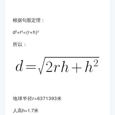
根据勾股定理：
d²+r
²=(r+h)²
所以：
地球半径r=6371393米
人高h=1.7米