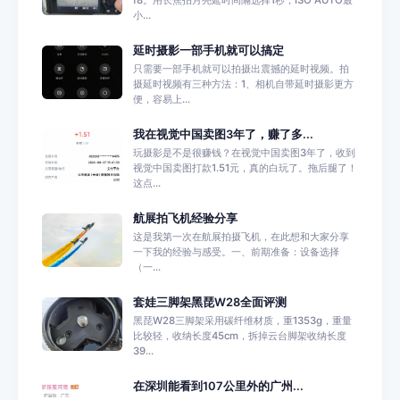
f8。用长焦拍月亮延时间隔选择1秒，ISO AUTO最
小...
延时摄影一部手机就可以搞定
只需要一部手机就可以拍摄出震撼的延时视频。拍
摄延时视频有三种方法：1、相机自带延时摄影更方
便，容易上...
我在视觉中国卖图3年了，赚了多...
玩摄影是不是很赚钱？在视觉中国卖图3年了，收到
视觉中国卖图打款1.51元，真的白玩了。拖后腿了！
这点...
航展拍飞机经验分享
这是我第一次在航展拍摄飞机，在此想和大家分享
一下我的经验与感受。一、前期准备：设备选择
（一...
套娃三脚架黑琵W28全面评测
黑琵W28三脚架采用碳纤维材质，重1353g，重量
比较轻，收纳长度45cm，拆掉云台脚架收纳长度
39...
在深圳能看到107公里外的广州...