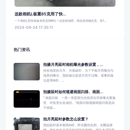
这款相机L板重85克用了快...
一个相机L型快装板居然卖599元？这是抢钱吧，我也觉得确实贵。双1...
2024-09-24 17:35:11
热门资讯
拍摄月亮延时相机曝光参数设置，...
拍有地景的月升、月落延时，为了平衡月亮曝光与
地景的曝光，我的做法是使月亮不过曝。省事的做
法是用A档，...
拍摄延时如何规避画面闪烁、画面...
“ 画面闪烁、一突一突是因为光线变化导致曝光量激
变、对焦变化造成的。”画面闪烁视频画面闪烁是由
于画面...
拍月亮延时参数怎么设置？
我拍延时基本都用A档，即光圈优先档，光圈选择