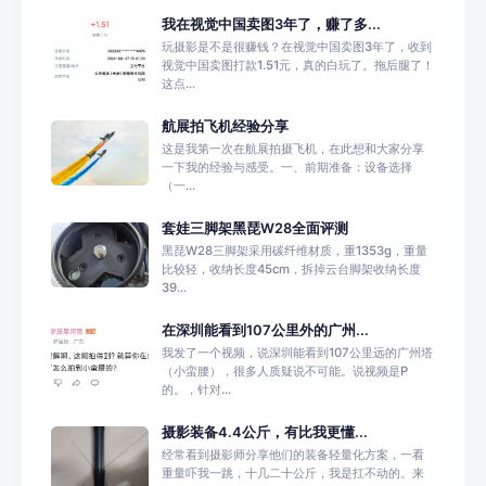
我在视觉中国卖图3年了，赚了多...
玩摄影是不是很赚钱？在视觉中国卖图3年了，收到
视觉中国卖图打款1.51元，真的白玩了。拖后腿了！
这点...
航展拍飞机经验分享
这是我第一次在航展拍摄飞机，在此想和大家分享
一下我的经验与感受。一、前期准备：设备选择
（一...
套娃三脚架黑琵W28全面评测
黑琵W28三脚架采用碳纤维材质，重1353g，重量
比较轻，收纳长度45cm，拆掉云台脚架收纳长度
39...
在深圳能看到107公里外的广州...
我发了一个视频，说深圳能看到107公里远的广州塔
（小蛮腰），很多人质疑说不可能。说视频是P
的。，针对...
摄影装备4.4公斤，有比我更懂...
经常看到摄影师分享他们的装备轻量化方案，一看
重量吓我一跳，十几二十公斤，我是扛不动的。来