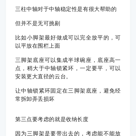
三柱中轴对于中轴稳定性是有很大帮助的
但并不是无可挑剔
比如小脚架最好做成可以完全放平的，
可
以平
放
在
围栏上面
三脚架
底座可以集成
半球
碗
座，
底座
高一
点，稍大于中轴锁
紧
环，一定要平，
可以
安装更大直径的云台。
让中轴锁紧环固定在三脚架底座，避免经
常拆卸弄丢损坏
第三点要考虑的就是收纳长度
因为三脚架是要带出去的，考虑能不能放