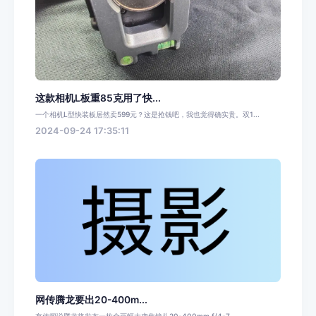
这款相机L板重85克用了快...
一个相机L型快装板居然卖599元？这是抢钱吧，我也觉得确实贵。双1...
2024-09-24 17:35:11
网传腾龙要出20-400m...
有传闻说腾龙将发布一枚全画幅大变焦镜头20-400mm f/4-7...