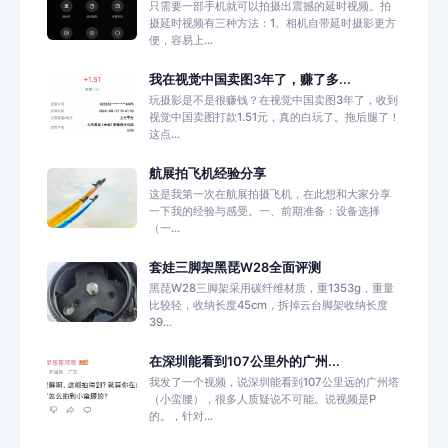
只需要一部手机就可以拍摄出震撼的延时视频。拍
摄延时视频有三种方法：1、相机自带延时摄影更方
便，容易上...
我在视觉中国卖图3年了，赚了多...
玩摄影是不是很赚钱？在视觉中国卖图3年了，收到
视觉中国卖图打款1.51元，真的白玩了。拖后腿了！
这点...
航展拍飞机经验分享
这是我第一次在航展拍摄飞机，在此想和大家分享
一下我的经验与感受。一、前期准备：设备选择
（一...
套娃三脚架黑琵W28全面评测
黑琵W28三脚架采用碳纤维材质，重1353g，重量
比较轻，收纳长度45cm，拆掉云台脚架收纳长度
39...
在深圳能看到107公里外的广州...
我发了一个视频，说深圳能看到107公里远的广州塔
（小蛮腰），很多人质疑说不可能。说视频是P
的。，针对...