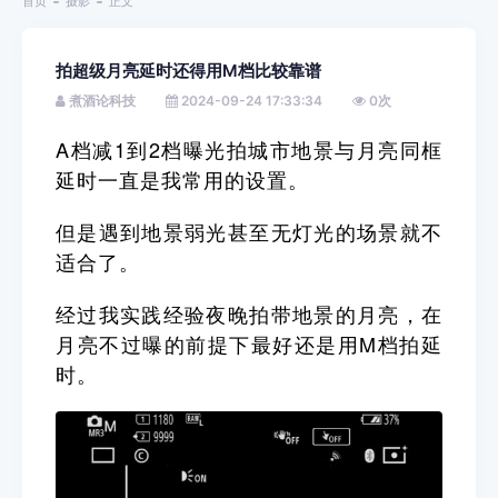
首页
摄影
正文
拍超级月亮延时还得用M档比较靠谱
煮酒论科技
2024-09-24 17:33:34
0
次
A档减1到2档曝光拍城市地景与月亮同框
延时一直是我常用的设置。
但是遇到地景弱光甚至无灯光的场景就不
适合了。
经过我实践经验夜晚拍带地景的月亮，在
月亮不过曝的前提下最好还是用M档拍延
时。